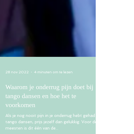
28 nov 2022
4 minuten om te lezen
Waarom je onderrug pijn doet bij
tango dansen en hoe het te
voorkomen
Als je nog nooit pijn in je onderrug hebt gehad na
tango dansen, prijs jezelf dan gelukkig. Voor de