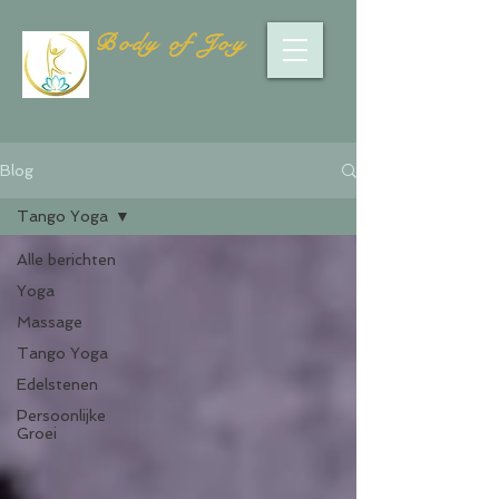
Body of Joy
Blog
Tango Yoga
Alle berichten
Yoga
Massage
Tango Yoga
Edelstenen
Persoonlijke
Groei