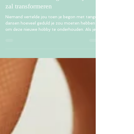
15 nov 2021
4 minuten om te lezen
Geduld: een vaardigheid die je dans
zal transformeren
Niemand vertelde jou toen je begon met tango
dansen hoeveel geduld je zou moeten hebben
om deze nieuwe hobby te onderhouden. Als je
een...