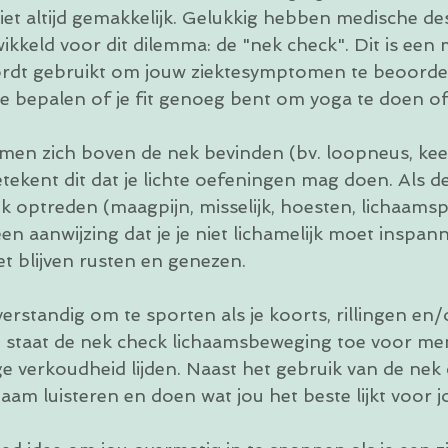
s niet altijd gemakkelijk. Gelukkig hebben medische d
ikkeld voor dit dilemma: de "nek check". Dit is een 
ordt gebruikt om jouw ziektesymptomen te beoorde
e bepalen of je fit genoeg bent om yoga te doen of 
men zich boven de nek bevinden (bv. loopneus, keelp
etekent dit dat je lichte oefeningen mag doen. Als
 optreden (maagpijn, misselijk, hoesten, lichaamspij
een aanwijzing dat je je niet lichamelijk moet inspan
t blijven rusten en genezen. 
erstandig om te sporten als je koorts, rillingen en/o
 staat de nek check lichaamsbeweging toe voor men
ge verkoudheid lijden. Naast het gebruik van de nek
chaam luisteren en doen wat jou het beste lijkt voor j