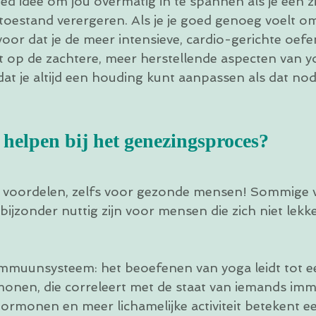
ed idee om jou overmatig in te spannen als je een zi
toestand verergeren. Als je je goed genoeg voelt om
voor dat je de meer intensieve, cardio-gerichte oef
ht op de zachtere, meer herstellende aspecten van y
at je altijd een houding kunt aanpassen als dat nodi
helpen bij het genezingsproces?
l voordelen, zelfs voor gezonde mensen! Sommige 
jzonder nuttig zijn voor mensen die zich niet lekke
immuunsysteem: het beoefenen van yoga leidt tot 
onen, die correleert met de staat van iemands im
ormonen en meer lichamelijke activiteit betekent ee