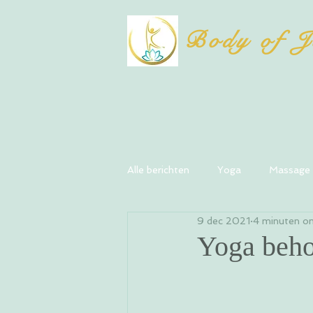
Body of J
Alle berichten
Yoga
Massage
9 dec 2021
4 minuten om
Yoga behoe