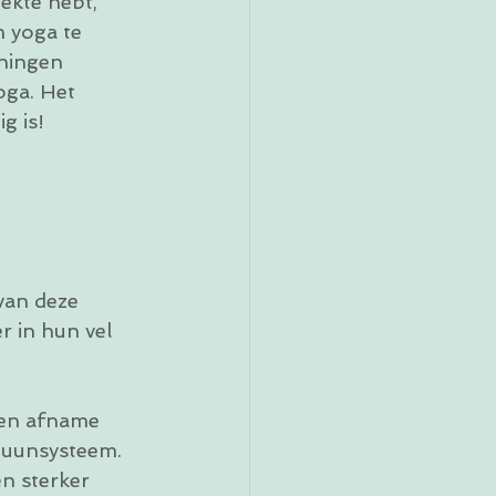
ekte hebt, 
 yoga te 
eningen 
oga. Het 
g is! 
van deze 
r in hun vel 
een afname 
muunsysteem. 
n sterker 