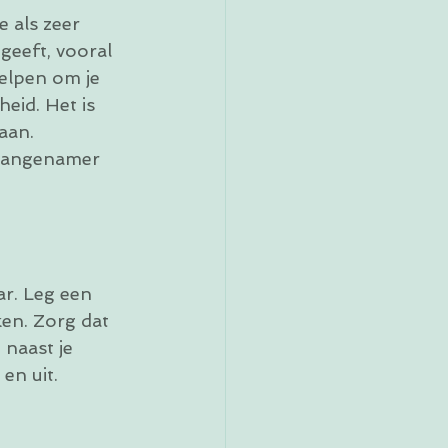
 als zeer 
eeft, vooral 
helpen om je 
eid. Het is 
aan.
 aangenamer 
ar. Leg een 
en. Zorg dat 
naast je 
en uit.