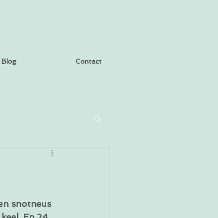
Blog
Contact
en snotneus 
 keel. En 24 