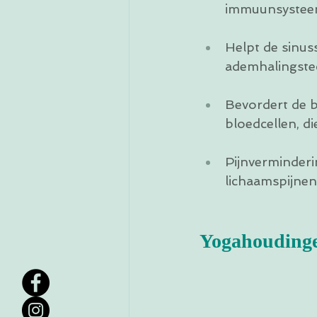
immuunsysteem
Helpt de sinus
ademhalingstec
Bevordert de b
bloedcellen, die
Pijnverminderi
lichaamspijnen 
Yogahoudingen