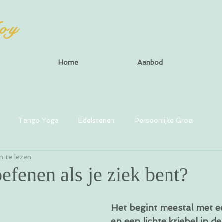
oy
Home
Aanbod
Tango Yoga
Edelstenen
Persoonlijke Groei
 te lezen
fenen als je ziek bent?
Het begint meestal met e
en een lichte kriebel in de