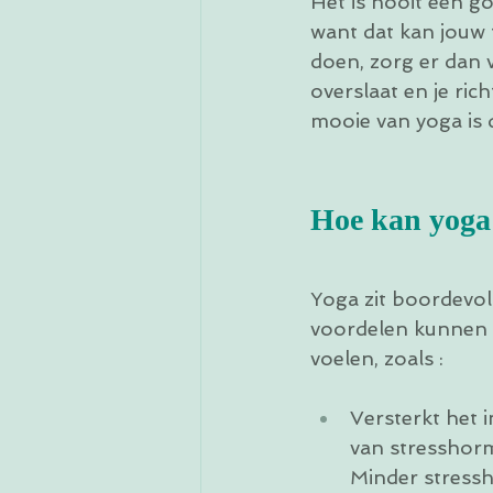
Het is nooit een go
want dat kan jouw 
doen, zorg er dan 
overslaat en je ric
mooie van yoga is d
Hoe kan yoga 
Yoga zit boordevo
voordelen kunnen bi
voelen, zoals :
Versterkt het 
van stresshorm
Minder stressh