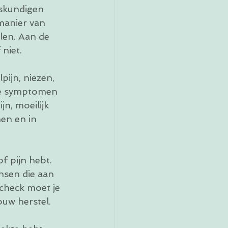
eskundigen 
manier van 
len. Aan de 
niet. 
ijn, niezen, 
 de symptomen 
n, moeilijk 
nen en in 
f pijn hebt. 
sen die aan 
 check moet je 
ouw herstel. 