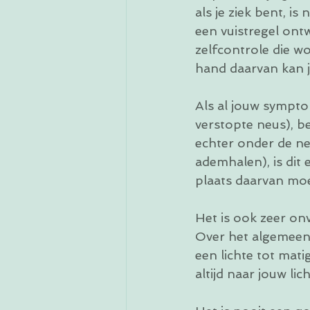
als je ziek bent, i
een vuistregel ontw
zelfcontrole die w
hand daarvan kan j
Als al jouw sympto
verstopte neus), b
echter onder de nek
ademhalen), is dit 
plaats daarvan moe
Het is ook zeer onv
Over het algemeen
een lichte tot mati
altijd naar jouw li