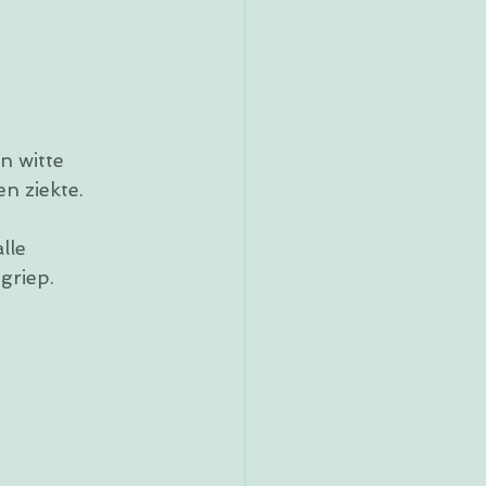
n witte 
n ziekte.  
lle 
griep.