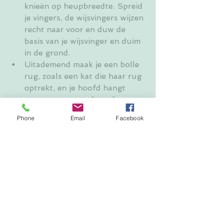
knieën op heupbreedte. Spreid 
je vingers, de wijsvingers wijzen 
recht naar voor en duw de 
basis van je wijsvinger en duim 
in de grond.
Uitademend maak je een bolle 
rug, zoals een kat die haar rug 
optrekt, en je hoofd hangt 
ontspannen naar beneden.
Inademend maak je een holle 
Phone
Email
Facebook
rug en je hoofd komt lichtjes 
omhoog.
Herhaal 5 keer.
Heupbuigers stretchen
Vanuit de vorige houding 
breng je je rechtervoet tussen 