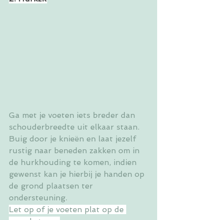
Ga met je voeten iets breder dan 
schouderbreedte uit elkaar staan.
Buig door je knieën en laat jezelf 
rustig naar beneden zakken om in 
de hurkhouding te komen, indien 
gewenst kan je hierbij je handen op 
de grond plaatsen ter 
ondersteuning.
Let op of je voeten plat op de 