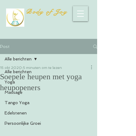
Body of Joy
Post
Alle berichten
15 okt 2020
5 minuten om te lezen
Alle berichten
Soepele heupen met yoga
Yoga
heupopeners
Massage
Tango Yoga
Edelstenen
Persoonlijke Groei