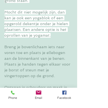
grond staan. 
Mocht dit niet mogelijk zijn, dan 
kan je ook een yogablok of een 
opgerold dekentje onder je hielen 
plaatsen. Een andere optie is het 
oprollen van je yogamat.
Breng je bovenlichaam iets naar 
voren toe en plaats je ellebogen 
aan de binnenkant van je benen. 
Plaats je handen tegen elkaar voor 
je borst of steun met je 
vingertoppen op de grond.
Ontspan je schouders en maak je 
bovenlichaam lang, kijk recht 
Phone
Email
Facebook
vooruit.
Hou deze houding 5 a 10 