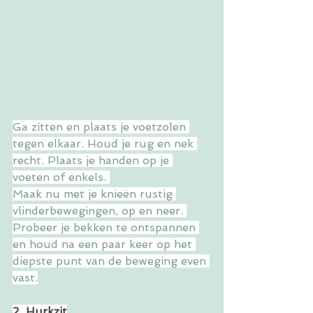
Ga zitten en plaats je voetzolen 
tegen elkaar. Houd je rug en nek 
recht. Plaats je handen op je 
voeten of enkels. 
Maak nu met je knieën rustig 
vlinderbewegingen, op en neer. 
Probeer je bekken te ontspannen 
en houd na een paar keer op het 
diepste punt van de beweging even 
vast.
2. Hurkzit