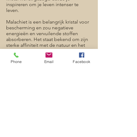
inspireren om je leven intenser te
leven.
Malachiet is een belangrijk kristal voor
bescherming en zou negatieve
energieën en vervuilende stoffen
absorberen. Het staat bekend om zijn
sterke affiniteit met de natuur en het
vermogen om aarde-energieën te
helen.
Phone
Email
Facebook
Malachiet is verbonden met het
hartchakra en opent je hart voor
onvoorwaardelijke liefde en harmonie.
Het wordt geassocieerd met Venus (de
planeet en de godin) die liefde,
schoonheid en verlangen
vertegenwoordigt.