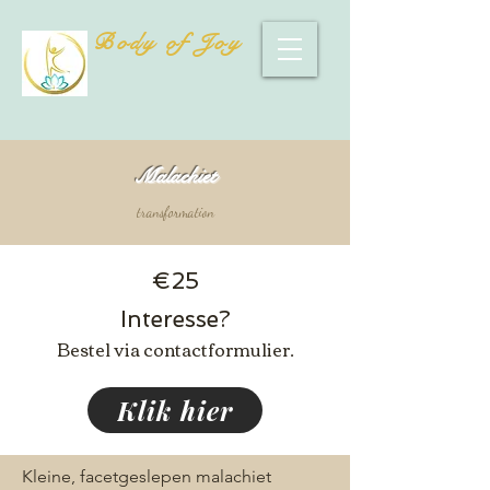
Body of Joy
Malachiet
transformation
€25
Interesse?
Bestel via contactformulier.
Klik hier
Kleine, facetgeslepen malachiet