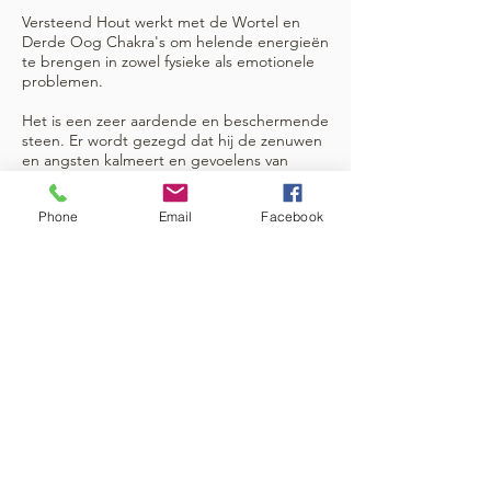
Versteend Hout werkt met de Wortel en
Derde Oog Chakra's om helende energieën
te brengen in zowel fysieke als emotionele
problemen.
Het is een zeer aardende en beschermende
steen. Er wordt gezegd dat hij de zenuwen
en angsten kalmeert en gevoelens van
welzijn, veiligheid en zekerheid stimuleert.
Het is een goede steen voor meditatie en
Phone
Email
Facebook
om je te helpen onderscheid te maken
tussen wat belangrijk is en wat niet, zodat je
kunt ophouden je zorgen te maken over de
kleine dingen.
Versteend Hout resoneert met oeroude
energieën, waardoor het werk in vorige
levens wordt versterkt. Versteend Hout leert
ons geduld te hebben en helpt ons te
begrijpen hoe we het leven kunnen laten
evolueren in perfectie. Werken met zijn
aardende energieën kan ons aanmoedigen
om ons leven te leven als spirituele wezens
binnen dit fysieke rijk.