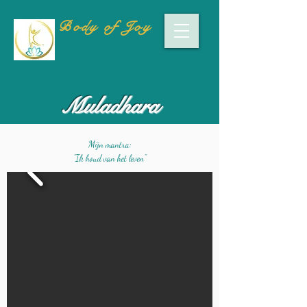
Body of Joy
Muladhara
Mijn mantra:
"Ik houd van het leven"