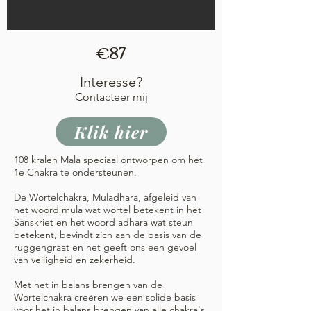
€87
Interesse?
Contacteer mij
Klik hier
108 kralen Mala speciaal ontworpen om het
1e Chakra te ondersteunen.
De Wortelchakra, Muladhara, afgeleid van
het woord mula wat wortel betekent in het
Sanskriet en het woord adhara wat steun
betekent, bevindt zich aan de basis van de
ruggengraat en het geeft ons een gevoel
van veiligheid en zekerheid.
Met het in balans brengen van de
Wortelchakra creëren we een solide basis
voor het in balans brengen van alle chakra's