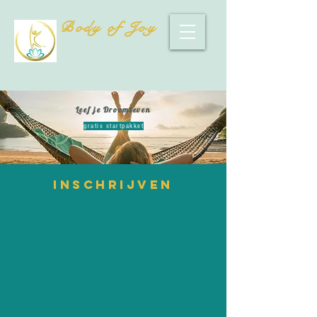
Body of Joy
Leef je Droomleven
gratis startpakket
inschrijven