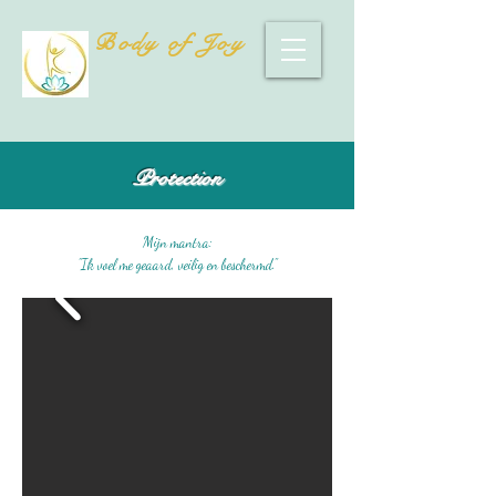
Body of Joy
Protection
Mijn mantra:
"Ik voel me geaard, veilig en beschermd."