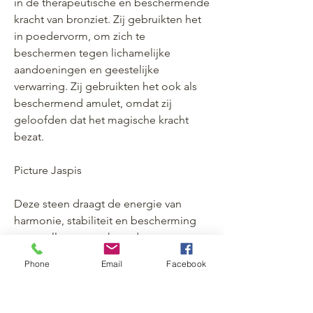
in de therapeutische en beschermende
kracht van bronziet. Zij gebruikten het
in poedervorm, om zich te
beschermen tegen lichamelijke
aandoeningen en geestelijke
verwarring. Zij gebruikten het ook als
beschermend amulet, omdat zij
geloofden dat het magische kracht
bezat.
Picture Jaspis
Deze steen draagt de energie van
harmonie, stabiliteit en bescherming
tegen alle soorten kwaad.
De beeldjaspis staat er ook om
Phone
Email
Facebook
bekend dat hij angsten en onrust
vermindert en je een veilig en moedig
gevoel geeft om alle problemen te