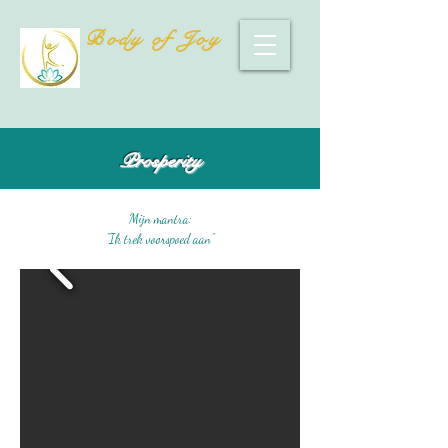
Body of Joy
Prosperity
Mijn mantra:
"Ik trek voorspoed aan"